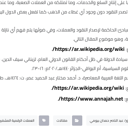
على إنتاج السلع والخدمات، وما تمتلكه من العملات الصعبة، وما عنده
تصدر النقود دون وجود أي غطاء من الذهب كما تفعل بعض الدول اليو
ادئ الحاكمة لإصدار النقود والعملات، وفي ضوئها يتم فهم أي نازلة في
ة، وهو موضوع المقال التالي.
https://ar.wikipedia.org/wiki/
:
.
 سيادة الدولة في ظل أحكام القانون الدولي العام، لزيناني سيف الدي
اسية، أم البواقي-الجزائر ١٤٤٠هـ/٢٠٢٠م: ١٦-٢٣.
لعربية المعاصرة، د. أحمد مختار عبد الحميد عمر، ت: ١٤٢٤هـ، ط١ عالم الكتب-بيروت ١٤٢٩ هـ/٢٠٠٨م: ٢/٩٣٦، ١٢٩٢.
https://ar.wikipedia.org/wiki/
:
.
https://www.annajah.net/
ع:
.
ر/ عبد الناصر حمدان بيومي
مقالات
العملات الرقمية المشفرة