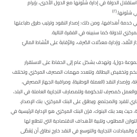
قلال الدولة في إدارة شئونها مع الدول الأخرى، بإبرام
(٢)
 شئونها.
خدمة أهدافها، ومن ذلك: إصدار النقود وترتيب طرق طباعتها
كزي للدولة كما سنبينه في الفقرة التالية.
نَّقد، وإدارة معدَّلات الصَّرف، والرِّقابةَ على النَّشاط الماليّ
وعة دول)، وتهدف بشكل عام إلى الحفاظ على الاستقرار
لتضخم وتخفيض البطالة. وتتعدد مهمات المصرف المركزي وتختلف
 وإصدار النقد (العملة الوطنية)، ومراقبة الجهاز المصرفي،
، والعمل كمصرف للحكومة وللمصارف التجارية العاملة في البلد،
ري للفرد والمجتمع. ويطلق على البنك المركزي: بنك الإصدار،
حيث يعد بنك البنوك، فإن البنك المركزي هو الإدارة الرئيسية في
وازن المطلوب وتلبية الأهداف الاقتصادية التي تتطلع لها
والمبادلات التجارية والتوسع في النقد خارج نطاق أن يُغَطَّى