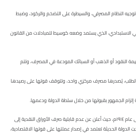
توجيه النظام المصرفي، والسيطرة على التضخم والركود، وضبط
رقي الاستبدادي، الذي يستمد وضعه كوسيط للمبادلات من القانون
مة النقود أو الذهب أو السبائك المودعة في المصرف، وتتم
د الطلب، يُصدرها مصرف مركزي واحد، وتتوقف قوتها على رصيدها
إلزام الجمهور بقبولها من خلال سلطة الدولة ودعمها.
وهذا النوع من النقود هو الشائع اليوم، وترجع بداية تداولها إلى الحرب العالمية الأولى عام ١٩١٤م، حيث أعلن عن عدم قابلية صرف الأوراق النقدية إلى
ت الدولة الحديثة تعتمد في إصدار عملتها على قوتها الاقتصادية،