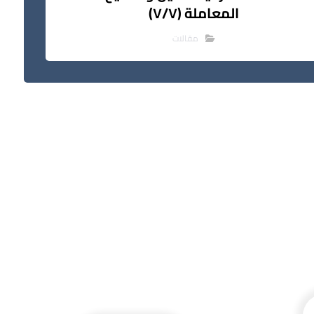
المعاملة (٧/٧)
مقالات