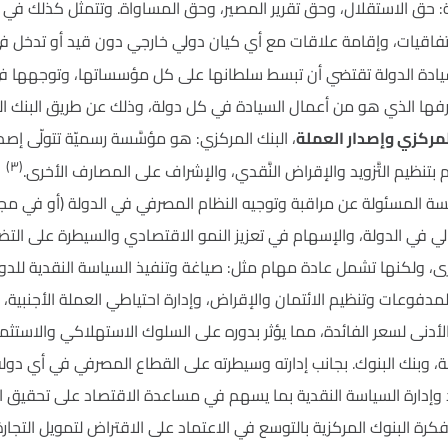
 حق الاستقلال، وحق تقرير المصير، وحق المساواة. وتتمثل كذلك في است
اقيات، وإقامة علاقات مع أي كيان دولي خارجي دون قيد أو تدخل في
ادة الدولة تقتضي أن تبسط سلطانها على كل مؤسساتها، وتوجهها في 
فها الذي هو من أعمال السيادة في كل دولة، وذلك عن طريق البنك المر
 المركزي وإصدار العملة
، البنك المركزي: هو مؤسَّسة رسميّة تتولّى إصدارَ ال
(٣)
م بتنظيم التَّزويد والإقراض النَّقدي، والإشراف على المصارف الأخرى.
المسئولة عن مراقبة وتوجيه النظام المصرفي في الدولة (أو في مجم
لي في الدولة، والإسهام في تعزيز النمو الاقتصادي والسيطرة على ا
، ولكنها تشمل عادة مهام مثل: صياغة وتنفيذ السياسة النقدية للدولة،
المدفوعات وتنظيم الائتمان والإقراض، وإدارة احتياطي العملة الأجنبية
لأدنى لسعر الفائدة، مما يؤثر بدوره على السلوك الاستهلاكي والاستثما
 وبنك البنوك. بجانب إدارته وسيطرته على القطاع المصرفي في أي دولة، 
 وإدارة السياسة النقدية بما يسهم في مساعدة الاقتصاد على تحقيق الت
 فكرة البنوك المركزية بالتوسع في الاعتماد على الاقتراض لتمويل التجارة 