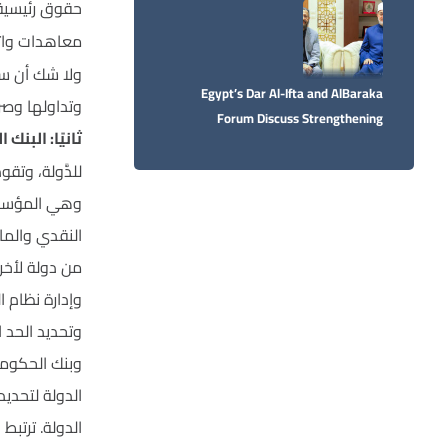
حقوق رئيسية:
معاهدات واتف
ولا شك أن سي
Egypt’s Dar Al-Ifta and AlBaraka
وتداولها وصر
Forum Discuss Strengthening
ثانيًا: البنك
Cooperation in Support of the Islamic
للدَّولة، وتقو
Economy
وهي المؤسسة 
النقدي والما
من دولة لأخرى
وإدارة نظام 
وتحديد الحد ا
وبنك الحكومة،
الدولة لتحديد
الدولة. ترتبط