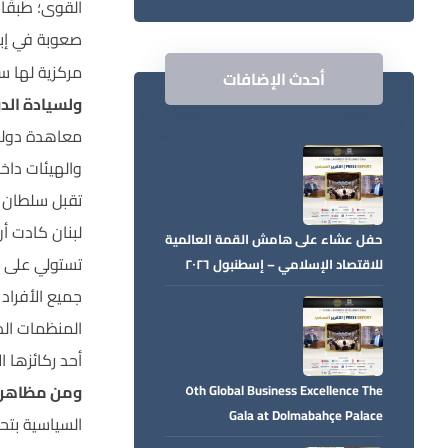
القوى؛ طبقًا 
صعوبة في إبر
مركزية لها س
أحدث الإضافات
ولسيادة الد
معاهدة دولية
والهيئات داخ
تقبل سلطان أع
لبنان كادت أ
حفل عشاء على هامش القمة العالمية
تستولي على ا
للاقتصاد الإسلامي – إسطنبول ٢٠٢٦
بقصر دولمة بهجة
جميع الأفراد
المنظمات الدول
أحد ركائزها 
ومن مظاهر س
The ٥th Global Business Excellence
Gala at Dolmabahçe Palace
السياسية بتح