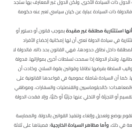
 الدول ذات السيادة الأخرى. ولكن الدول غير المعترف بها ستجد
فالدولة ذات السيادة عبارة عن كيان سياسي تعبر عنه حكومة
ها استئثارية مطلقة غير مقيدة
بموجب قانون أو دستور أو
رية في سيادة الدولة تعني أن لها إمكانية إخضاع الأفراد
لمطلقة داخل نطاق حدودها، فهي القانون بحد ذاته. فالدولة لا
انها، وتندثر الدولة إذا سمحت لسلطات أخرى بموازاتها. فدولة
اليب السلطة بفرضها نظامًا وقوانين بقوة السلاح، وكادت أن
ها. كما أن السيادة شاملة عمومية في قواعدها القانونية على
ية والمعاهدات؛ كالدبلوماسيين والقنصليات والسفارات، وموظفي
م أو التجزئة أو التخلي عنها جزئيًّا أو كليًّا، وإلا فقدت الدولة
ي تقوم بوضع وتعديل وإلغاء وتنفيذ القوانين بالدولة. والممارسة
بعة في ذلك.
وأما مظاهر السيادة الخارجية
: فمبناها على ثلاثة