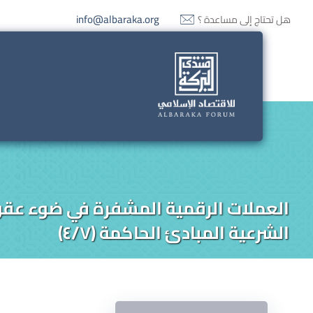
info@albaraka.org
هل تحتاج إلى مساعدة ؟
العملات الرقمية المشفرة في ضوء عقو
الشرعية المبادئ الحاكمة (٤/٧)