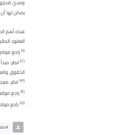
ومدى قدرتها 
يمكن لها أن 
هذه أهم المب
العقود المالي
(١)
راجع موقع
(٢)
انظر: مبدأ
الحقوق والعلوم السي
(٣)
انظر: معجم اللغة ا
(٤)
راجع موقع
(٥)
راجع موق
الدكتو