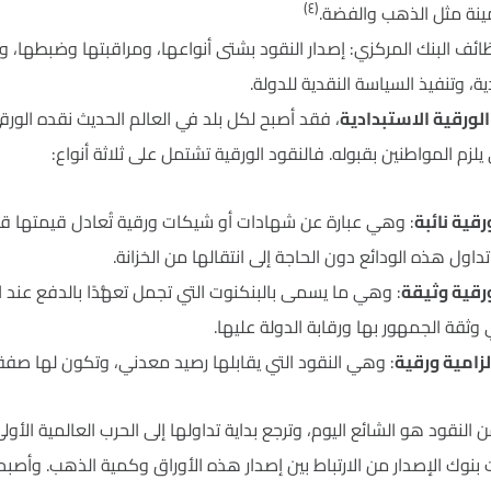
(٤)
مينة مثل الذهب والفضة.
ف البنك المركزي: إصدار النقود بشتى أنواعها، ومراقبتها وضبطها، و
ية، وتنفيذ السياسة النقدية للدولة.
د الورقية الاستبدادية
، فقد أصبح لكل بلد في العالم الحديث نقده الو
يلزم المواطنين بقبوله. فالنقود الورقية تشتمل على ثلاثة أنواع:
قية نائبة
: وهي عبارة عن شهادات أو شيكات ورقية تُعادل قيمتها قي
داول هذه الودائع دون الحاجة إلى انتقالها من الخزانة.
رقية وثيقة
: وهي ما يسمى بالبنكنوت التي تجمل تعهُّدًا بالدفع عن
وثقة الجمهور بها ورقابة الدولة عليها.
لزامية ورقية
: وهي النقود التي يقابلها رصيد معدني، وتكون لها صفة 
بنوك الإصدار من الارتباط بين إصدار هذه الأوراق وكمية الذهب. وأصبح