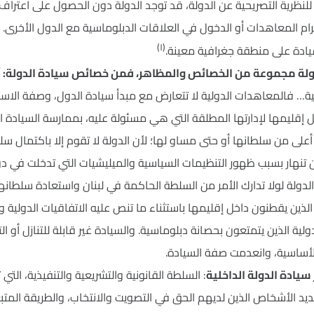
للنظرية التصريحية عن الدولة، قد توجد الدولة دون الحصول على اعتراف
ام المعاهدات أو الدخول في العلاقات الدبلوماسية مع الدول الأخرى. 
(١)
يادة على منطقة جغرافية معينة.
ولة مجموعة من الخصائص والمظاهر، فمن خصائص سيادة الدولة: أن
… فالمعاهدات الدولية لا تتعارض مع مبدأ سيادة الدول، وصفة الاستئثا
ل إقليمها لإدارتها المطلقة التي هي مسئولة عليه، بممارسة السيادة ا
لى من سلطانها أو حتى مساو لها؛ لأن الدولة لا تقوم إلا باكتمال سلط
ن تنهار بسبب ظهور التنظيمات السياسية والميليشيات التي تدخلت في دو
لدولة لولا تدارك الأمر من السلطة الحاكمة في لبنان واستعادة سلطان
 الذين يقطنون داخل إقليمها باستثناء ما تنص عليه الاتفاقيات الدول
ية الذين يتمتعون بحصانة دبلوماسية. والسيادة غير قابلة للتنازل أو التقسي
الأساسية، وانعدمت صفة السيادة.
يادة الدولة الداخلية
: السلطة القانونية والتشريعية والتنفيذية، الت
ديد الأشخاص الذين لديهم الحق في التصويت والانتخاب، والطريقة المت