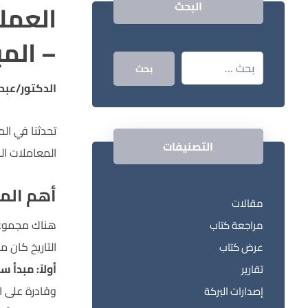
العمل
البحث
– المبا
بحث
الدكتور/عبد
تحدثنا في ال
التصنيفات
المعاملات الم
أهم المب
مقالات
هناك مجموعة 
مراجعة كتاب
التاريخ كان م
عرض كتاب
أولاً: مبدأ س
تقارير
وقادرة على ا
إصدارات البركة