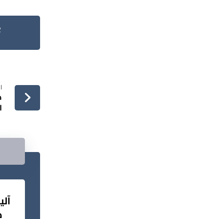
ا
ض
ا
آلي
ظ