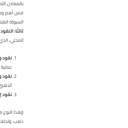
بالمعادن الث
فمن أهم وظائ
السيولة النقد
ثالثًا: النقو
المحلي، الذي 
نقود ور
عملية ت
نقود و
الذهبي 
نقود إ
ذهب، وتحللت 