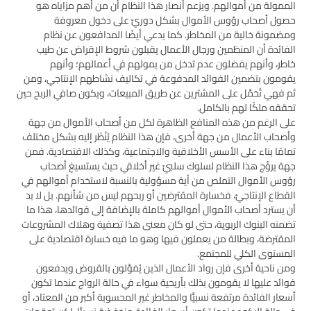
الممولة من أموالهم. ويزعم أنصار هذا النظام أن من أهم مزاياه هو
حصول أصحاب رؤوس الأموال بشكل دوريّ على دخول معروفة
ومضمونة خالية من المخاطر. كما يدعي أيضًا المدافعون عن نظام
الفائدة أن المنظمين ورجال الأعمال يقبلون شروط الإقراض عن طيب
خاطر، وأنهم يفضلون عدم تدخل من يمولهم في أعمالهم؛ وأنهم
يقومون بتضمين الفوائد المدفوعة في تكاليف نشاطهم الإنتاجي، ومن
ثم فهي تُحَمَّل على المشترين عن طريق المبيعات، ويكون صافي الربح حين
تحققه ملكًا لهم بالكامل.
على الرغم من هذه المنافع الظاهرة لكل من أصحاب الأموال من جهة
وأصحاب الأعمال من جهة أخرى، فإن هذا النظام يُنْظَر إليه بشكل مختلف
تمامًا بناء على الأسس الأخلاقية والاجتماعية، وكذلك الاقتصادية. فمن
جهة يروِّج هذا النظام لسلوك سلبيّ غير أخلاقي حيث يستسيغ أصحاب
رؤوس الأموال التملص من أية مسؤولية بالنسبة لاستخدام أموالهم في
القطاع الإنتاجيّ، فخسارة المقترضين أو ربحهم ليس من شأنهم. بل لا بد
أن يسترد أصحاب الأموال أموالهم كاملة بالإضافة إلى فوائدها، هذا ما
تضمنه البنوك الربوية، حتى لو كان معنى هذا تصفية وهلاك المشروعات
المقترضة، وبطالة من يعملون فيها وهو ما فيه خسارة اقتصادية على
المستوى الكلي للمجتمع.
ومن ناحية أخرى فإن رواد الأعمال الذين يُمَوَّلون بالقروض ويدفعون
فوائد عليها لا يقومون بذلك بأريحية سواء في حالة الرواج عندما تكون
أسعار الفائدة مرتفعة نسبيًّا والمخاطر غير المحسوبة أكبر من المعتاد، أو