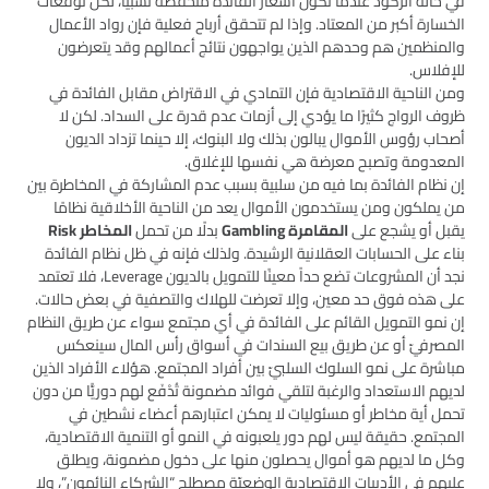
في حالة الركود عندما تكون أسعار الفائدة منخفضة نسبيًّا، لكن توقعات
الخسارة أكبر من المعتاد. وإذا لم تتحقق أرباح فعلية فإن رواد الأعمال
والمنظمين هم وحدهم الذين يواجهون نتائج أعمالهم وقد يتعرضون
للإفلاس.
ومن الناحية الاقتصادية فإن التمادي في الاقتراض مقابل الفائدة في
ظروف الرواج كثيرًا ما يؤدي إلى أزمات عدم قدرة على السداد. لكن لا
أصحاب رؤوس الأموال يبالون بذلك ولا البنوك، إلا حينما تزداد الديون
المعدومة وتصبح معرضة هي نفسها للإغلاق.
إن نظام الفائدة بما فيه من سلبية بسبب عدم المشاركة في المخاطرة بين
من يملكون ومن يستخدمون الأموال يعد من الناحية الأخلاقية نظامًا
يقبل أو يشجع على
المقامرة Gambling
بدلًا من تحمل
المخاطر Risk
بناء على الحسابات العقلانية الرشيدة. ولذلك فإنه في ظل نظام الفائدة
نجد أن المشروعات تضع حداً معينًا للتمويل بالديون Leverage، فلا تعتمد
على هذه فوق حد معين، وإلا تعرضت للهلاك والتصفية في بعض حالات.
إن نمو التمويل القائم على الفائدة في أي مجتمع سواء عن طريق النظام
المصرفيّ أو عن طريق بيع السندات في أسواق رأس المال سينعكس
مباشرة على نمو السلوك السلبيّ بين أفراد المجتمع. هؤلاء الأفراد الذين
لديهم الاستعداد والرغبة لتلقي فوائد مضمونة تُدْفَع لهم دوريًّا من دون
تحمل أية مخاطر أو مسئوليات لا يمكن اعتبارهم أعضاء نشطين في
المجتمع. حقيقة ليس لهم دور يلعبونه في النمو أو التنمية الاقتصادية،
وكل ما لديهم هو أموال يحصلون منها على دخول مضمونة، ويطلق
عليهم في الأدبيات الاقتصادية الوضعيّة مصطلح “الشركاء النائمون”، ولا