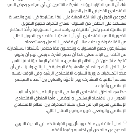
شك أن النمو المتزايد لهؤلاء الشركاء النائمين في أي مجتمع يعرض النمو
الاقتصاديّ للخطر في الأجل الطويل.
غنيٌّ عن القول إن الشراكة المبنية على آلية المشاركة في الربح والخسارة
ستساعد على التخلص من السلوك السلبيّ للأفراد، فصِيَغ التمويل
الإسلاميّة تدعم وتعزز أخلاقيات ودوافع تحمل المسؤولية وأَخْذ المخاطر
الضرورية للنمو الاقتصاديّ ، أي أن المنطق الاقتصاديّ للتمويل الخالي
من الفائدة واضح بجلاء هنا؛ لأن مُقَدِّمي التمويل ومستخدميّه
سيتشاركون جميع المسئوليات ويتحملون معًا مخاطر الأنشطة الاستثماريّة
من الألف إلى الياء، معنى هذا أن جميع الشركاء ينبغي لهم أن يكونوا
“شركاء نَشِطين” في النظام الإسلاميّ، فالأخلاق الإسلاميّة تحفز الناس
على تبادل الآراء والنصائح والمشاركة الإيجابية في الإنتاج، ولا رَيْب في أن
هذه الأخلاقيات ضرورية للسلوك الاقتصاديّ الرشيد، وفي الوقت نفسه
ستدعم أخلاقيات المشاركة روح الأخوَّة والتعاون بين أعضاء المجتمع
الإسلاميّ وأفراده.
هذا هو المنطق الاقتصادي الإسلامي لتحريم الربا من خلال: أساليب
التمويل بين الاقتصاد الإسلامي والوضعي، وأما المنطق الاقتصادي
الإسلامي لتحريم الربا من خلال: تعبئة المدخرات بين النظام الاقتصادي
الإسلامي والوضعي، فهو موضوع المقال التالي.
(١)
المال أمانة لدى مالكه ويسأل يوم القيامة كما في الحديث النبوي
الصحيح عن ماله من أين اكتسبه وفيما أنفقه.