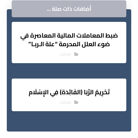
أضافات ذات صلة ...
ضبط المعاملات المالية المعاصرة في
ضوء العلل المحرمة “علة الـربـا”
مقالات
تَحْرِيمُ الرِّبَا (الفَائِدَة) فِي الإِسْلَام
مقالات