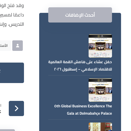
وقد فتح الوق
داعمًا لمسير
أحدث الإضافات
التدريس، وإ
الأستا
حفل عشاء على هامش القمة العالمية
للاقتصاد الإسلامي – إسطنبول ٢٠٢٦
بقصر دولمة بهجة
ا
The ٥th Global Business Excellence
ع
Gala at Dolmabahçe Palace