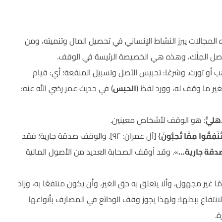
ه المجالات يبرز النشاط الإنساني في تحصيل المال وتنميته، ومن
ء أصل المِلْك، وهذه هي الخصيصة الرئيسة في الوقف.
هب أو تورث. وشرعًا: تحبيس الأصل وتسبيل المنفعة؛ أي: قيام
ير ما وقف له، وورد لفظ (
الحبس
) في حديث عمر رضي اللَّه عنه؛
هليُّ
: هو الوقف لأشخاص معينين.
ى تُنْفِقُوا مِمَّا تُحِبُّونَ
} [آل عمران: ٩٢]. والوقف صدقة جارية؛ فقد
صدقة جارية…
». وقد أوقف الصحابة العديد من الأصول المالية
ير مجهول، وألا يتعلق به حق الغير، وأن يكون منتفعًا به، وزاد
انتفاع ببدلها؛ ولهذا يجوز وقف الودائع في المصارف بأنواعها
.