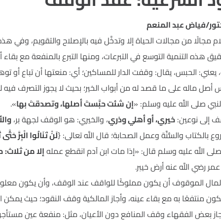
كتور/فياض عبد المنعم
ام مجالًا من مجالات الحياة إلا وتدخَّل فيه بالإصلاح والتقويم، وفي هذ
حقيق هذه التنمية التوسع في التبرعات، ومنها التبرع بالمنفعة مع بقا
، يعني: الحبس، يقال: وقفت الدار للمساكين؛ أي: منعتها أن تباع أو تو
صل ماله على ما قصد له من أبواب الخير؛ بحيث لا يجوز التصرف فيه لغ
نبي صلى اللَّه عليه وسلم: «
إن شئت حبَّستَ أصلها، وتصدقتَ بها
».
ف إلى نوعين:
خيري، أو أهلي وذري
، والخيري: هو الوقف لجهة بر،
والأ
بالكتاب والسُّنَّة وعمل الصحابة؛ قال اللَّه تعالى: {
لَنْ تَنَالُوا الْبِرَّ حَتَّ
 صلى اللَّه عليه وسلم قال: «إذا مات ابن آدم انقطع عمله
إلا من ثلاث: 
ر رضي اللَّه عنه أرض خيبر.
لمال الموقوف أن يكون مملوكًا للواقف عند الوقف، وأن يكون معلومًا غ
ن منتفعًا به مع بقاء عينه، وأجاز المالكية وقف النقود؛ حيث يمكن ال
جاز بعض الفقهاء وقف المنافع دون الأعيان، مثل: منفعة عين مستأجرة