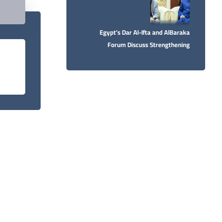
Egypt’s Dar Al-Ifta and AlBaraka
Forum Discuss Strengthening
Cooperation in Support of the Islamic
Economy