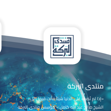
منتدى البركة
«إذا لم تُضف على الدنيا شيئاً فأنت فيها زائل»
الشيخ صالح عبد الله كامل – مؤسس منتدى البركة