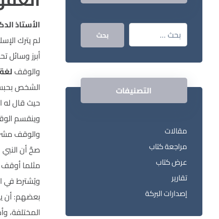
الأستاذ الد
بحث
لم يترك الإسل
أبرز وسائل ت
والوقف
لغة
الشخص بحبس أ
التصنيفات
حيث قال له ال
وينقسم الوق
مقالات
والوقف مشروع 
مراجعة كتاب
صحَّ أن النبي
عرض كتاب
مثلما أوقف عم
تقارير
ويُشترط في ا
إصدارات البركة
بعضهم: أن يكو
المختلفة، وأ